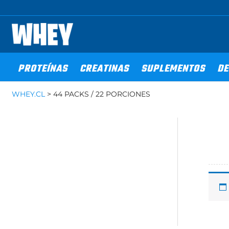
Ir
al
contenido
PROTEÍNAS
CREATINAS
SUPLEMENTOS
DE
WHEY.CL
>
44 PACKS / 22 PORCIONES