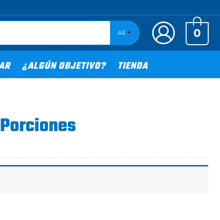
0
All
TAR
¿ALGÚN OBJETIVO?
TIENDA
 Porciones
.