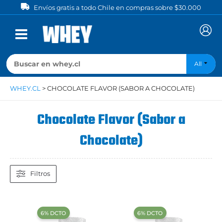
Ir
Envíos gratis a todo Chile en compras sobre $30.000
al
contenido
All
WHEY.CL
>
CHOCOLATE FLAVOR (SABOR A CHOCOLATE)
Chocolate Flavor (Sabor a
Chocolate)
Filtros
‍6% DCTO‍‍
‍6% DCTO‍‍