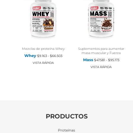
Mezclas de proteína Whey
Suplementos para aumentar
masa muscular y Fuerza
Rango
Whey
$
9.163
-
$
66.503
de
Rango
Mass
$
47.581
-
$
95.173
precios:
de
VISTA RÁPIDA
desde
precios:
VISTA RÁPIDA
$9.163
desde
hasta
$47.581
$66.503
hasta
$95.173
PRODUCTOS
Proteínas