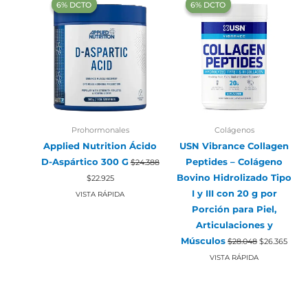
‍6% DCTO‍‍
‍6% DCTO‍‍
‍6% DCTO‍‍
‍6% DCTO‍‍
Prohormonales
Colágenos
Applied Nutrition Ácido
USN Vibrance Collagen
D-Aspártico 300 G
Peptides – Colágeno
$
24.388
El
El
Bovino Hidrolizado Tipo
$
22.925
precio
precio
original
actual
I y III con 20 g por
VISTA RÁPIDA
era:
es:
Porción para Piel,
$24.388.
$22.925.
Articulaciones y
El
El
Músculos
$
28.048
$
26.365
precio
preci
original
actua
VISTA RÁPIDA
era:
es:
$28.048.
$26.3