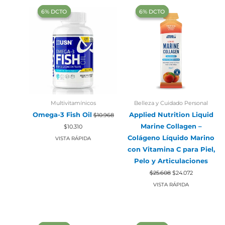
‍6% DCTO‍‍
‍6% DCTO‍‍
‍6% DCTO‍‍
‍6% DCTO‍‍
Multivitamínicos
Belleza y Cuidado Personal
Omega-3 Fish Oil
Applied Nutrition Liquid
$
10.968
El
El
Marine Collagen –
$
10.310
precio
precio
original
actual
Colágeno Líquido Marino
VISTA RÁPIDA
era:
es:
con Vitamina C para Piel,
$10.968.
$10.310.
Pelo y Articulaciones
El
El
$
25.608
$
24.072
precio
precio
original
actual
VISTA RÁPIDA
era:
es:
$25.608.
$24.072.