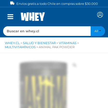
Ir
Envíos gratis a todo Chile en compras sobre $30.000
al
contenido
All
WHEY.CL
>
SALUD Y BIENESTAR
>
VITAMINAS
>
MULTIVITAMÍNICOS
>
ANIMAL PAK POWDER