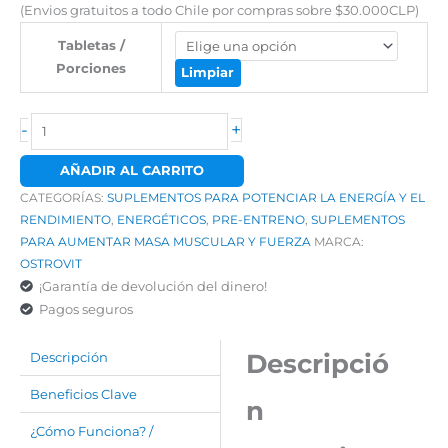
es:
(Envios gratuitos a todo Chile por compras sobre $30.000CLP)
$14.628.
$13.750.
Tabletas /
Porciones
Limpiar
-
+
AÑADIR AL CARRITO
CATEGORÍAS:
SUPLEMENTOS PARA POTENCIAR LA ENERGÍA Y EL
RENDIMIENTO
,
ENERGÉTICOS
,
PRE-ENTRENO
,
SUPLEMENTOS
PARA AUMENTAR MASA MUSCULAR Y FUERZA
MARCA:
OSTROVIT
¡Garantía de devolución del dinero!
Pagos seguros
Descripció
Descripción
Beneficios Clave
n
¿Cómo Funciona? /