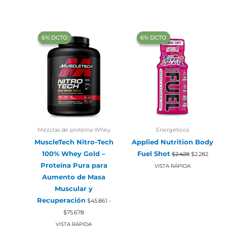
era:
es:
$24.388.
$22.925.
‍6% DCTO‍‍
‍6% DCTO‍‍
‍6% DCTO‍‍
‍6% DCTO‍‍
Mezclas de proteína Whey
Energéticos
MuscleTech Nitro-Tech
Applied Nutrition Body
El
El
100% Whey Gold –
Fuel Shot
$
2.428
$
2.282
precio
precio
Proteína Pura para
original
actual
VISTA RÁPIDA
era:
es:
Aumento de Masa
$2.428.
$2.282.
Muscular y
Recuperación
$
45.861
-
Rango
$
75.678
de
precios:
VISTA RÁPIDA