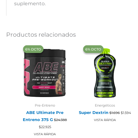
suplemento.
Productos relacionados
‍6% DCTO‍‍
‍6% DCTO‍‍
‍6% DCTO‍‍
‍6% DCTO‍‍
Pre-Entreno
Energéticos
El
El
ABE Ultimate Pre
Super Dextrin
$
1.696
$
1.594
precio
prec
Entreno 375 G
original
actu
$
24.388
VISTA RÁPIDA
era:
es:
El
El
$
22.925
$1.696.
$1.5
precio
precio
original
actual
VISTA RÁPIDA