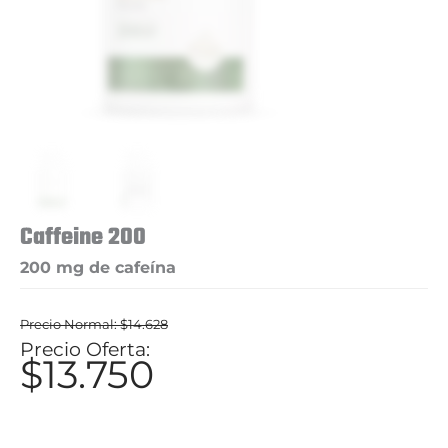
Caffeine 200
200 mg de cafeína
$
14.628
El
$
13.750
El
precio
precio
original
actual
era: