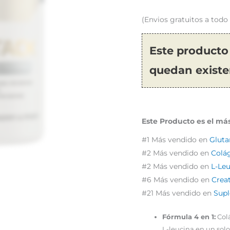
(Envios gratuitos a tod
Este producto
quedan existe
Este Producto es el más
#1 Más vendido en
Glut
#2 Más vendido en
Colá
#2 Más vendido en
L-Le
#6 Más vendido en
Crea
#21 Más vendido en
Supl
Fórmula 4 en 1:
Colá
L-leucina en un sol