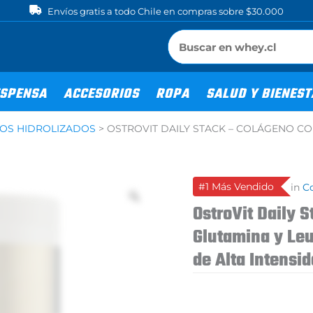
Envíos gratis a todo Chile en compras sobre $30.000
SPENSA
ACCESORIOS
ROPA
SALUD Y BIENES
OS HIDROLIZADOS
>
OSTROVIT DAILY STACK – COLÁGENO CO
#1 Más Vendido
in
Co
OstroVit Daily 
Glutamina y Le
de Alta Intensi