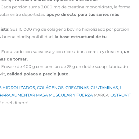
Cada porción suma 3.000 mg de creatina monohidrato, la forma
ular entre deportistas,
apoyo directo para tus series más
ista:
Sus 10.000 mg de colágeno bovino hidrolizado por porción
y buena biodisponibilidad,
la base estructural de tu
:
Endulzado con sucralosa y con rico sabor a cereza y durazno,
un
nas de tomar.
:
Envase de 400 g con porción de 25 g en doble scoop, fabricado
Vit,
calidad polaca a precio justo.
 HIDROLIZADOS
,
COLÁGENOS
,
CREATINAS
,
GLUTAMINAS
,
L-
PARA AUMENTAR MASA MUSCULAR Y FUERZA
MARCA:
OSTROVIT
ón del dinero!