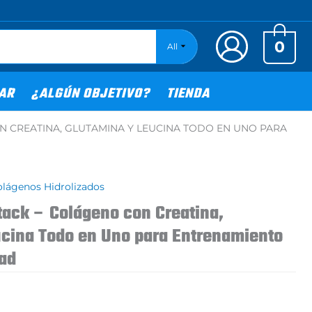
0
All
TAR
¿ALGÚN OBJETIVO?
TIENDA
N CREATINA, GLUTAMINA Y LEUCINA TODO EN UNO PARA
lágenos Hidrolizados
Stack – Colágeno con Creatina,
ucina Todo en Uno para Entrenamiento
dad