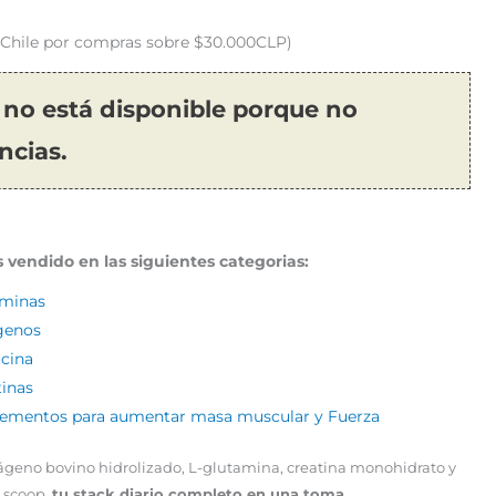
o Chile por compras sobre $30.000CLP)
 no está disponible porque no
ncias.
 vendido en las siguientes categorias:
aminas
genos
ucina
tinas
ementos para aumentar masa muscular y Fuerza
geno bovino hidrolizado, L-glutamina, creatina monohidrato y
o scoop,
tu stack diario completo en una toma.