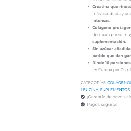
Creatina que rinde:
más estudiada y pop
intensas.
Colágeno protagon
destacan por su mu
suplementación.
Sin azúcar añadida
batido que dan ga
Rinde 16 porciones
en Europa por Ostro
CATEGORÍAS:
COLÁGENOS
LEUCINA
,
SUPLEMENTOS 
¡Garantía de devoluci
Pagos seguros