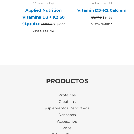
Vitamina D3
Vitamina D3
Applied Nutrition
Vitamin D3+K2 Calcium
El
El
Vitamina D3 + K2 60
$
9.748
$
9.163
precio
precio
El
El
Cápsulas
original
actual
$
17.068
$
16.044
VISTA RÁPIDA
precio
precio
era:
es:
original
actual
VISTA RÁPIDA
$9.748.
$9.163.
era:
es:
$17.068.
$16.044.
PRODUCTOS
Proteínas
Creatinas
Suplementos Deportivos
Despensa
Accesorios
Ropa