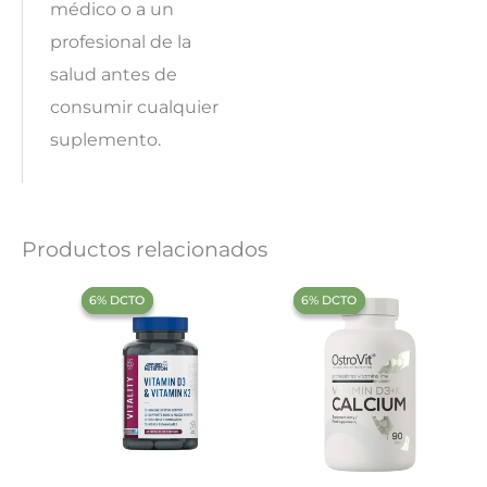
médico o a un
profesional de la
salud antes de
consumir cualquier
suplemento.
Productos relacionados
‍6% DCTO‍‍
‍6% DCTO‍‍
‍6% DCTO‍‍
‍6% DCTO‍‍