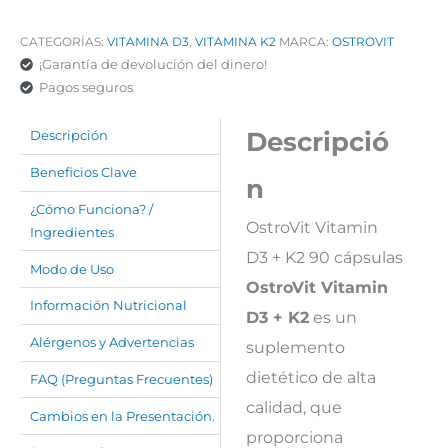
CATEGORÍAS:
VITAMINA D3
,
VITAMINA K2
MARCA:
OSTROVIT
¡Garantía de devolución del dinero!
Pagos seguros
Descripció
Descripción
Beneficios Clave
n
¿Cómo Funciona? /
OstroVit Vitamin
Ingredientes
D3 + K2 90 cápsulas
Modo de Uso
OstroVit Vitamin
Información Nutricional
D3 + K2
es un
Alérgenos y Advertencias
suplemento
dietético de alta
FAQ (Preguntas Frecuentes)
calidad, que
Cambios en la Presentación.
proporciona