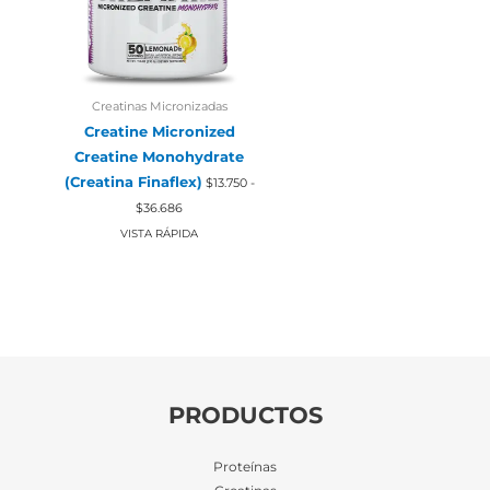
Creatinas Micronizadas
Creatine Micronized
Creatine Monohydrate
(Creatina Finaflex)
$
13.750
-
Rango
$
36.686
de
precios:
VISTA RÁPIDA
desde
$13.750
hasta
$36.686
PRODUCTOS
Proteínas