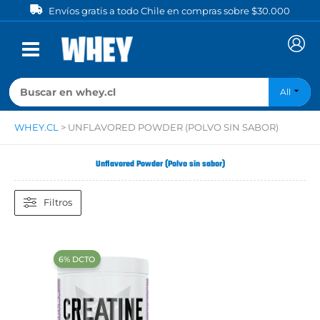
Ir
Envíos gratis a todo Chile en compras sobre $30.000
al
contenido
All
WHEY.CL
>
UNFLAVORED POWDER (POLVO SIN SABOR)
Unflavored Powder (Polvo sin sabor)
Filtros
‍6% DCTO‍‍