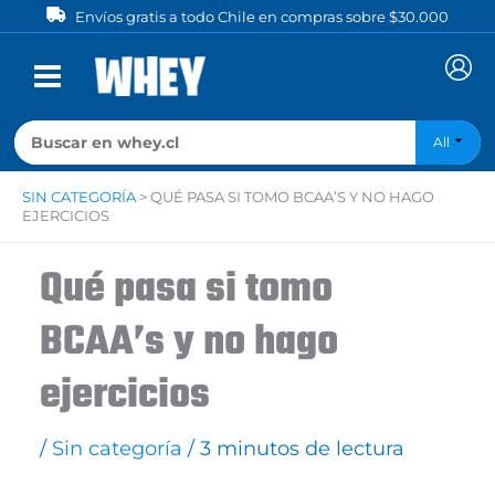
Ir
Envíos gratis a todo Chile en compras sobre $30.000
al
contenido
All
SIN CATEGORÍA
>
QUÉ PASA SI TOMO BCAA’S Y NO HAGO
EJERCICIOS
Qué pasa si tomo
BCAA’s y no hago
ejercicios
/
Sin categoría
/
3 minutos de lectura