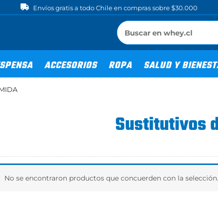
Envíos gratis a todo Chile en compras sobre $30.000
SPENSA
ACCESORIOS
ROPA
SALUD Y BIENES
OMIDA
Sustitutivos
No se encontraron productos que concuerden con la selección