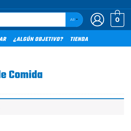
0
All
TAR
¿ALGÚN OBJETIVO?
TIENDA
 de Comida
.