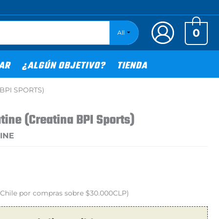
0
All
TAR
¿ALGÚN OBJETIVO?
TIENDA
BPI SPORTS)
tine (Creatina BPI Sports)
INE
o Chile por compras sobre $30.000CLP)