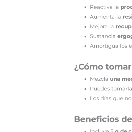
Reactiva la
pro
Aumenta la
res
Mejora la
recup
Sustancia
ergo
Amortigua los e
¿Cómo tomar
Mezcla
una med
Puedes tomarla 
Los días que no
Beneficios d
Incluye 5
g de 