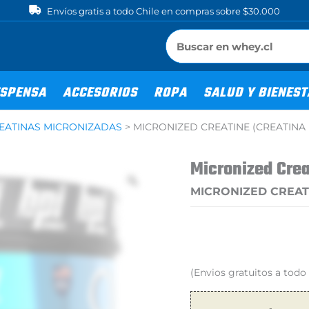
Envíos gratis a todo Chile en compras sobre $30.000
SPENSA
ACCESORIOS
ROPA
SALUD Y BIENES
EATINAS MICRONIZADAS
>
MICRONIZED CREATINE (CREATINA 
Micronized Crea
MICRONIZED CREAT
(Envios gratuitos a tod