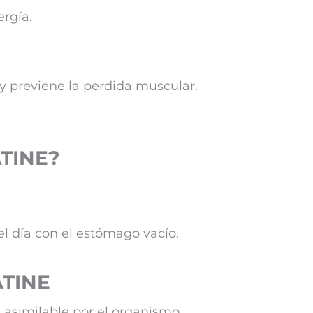
ergía.
 y previene la perdida muscular.
ATINE?
l día con el estómago vacío.
ATINE
 asimilable por el organismo.