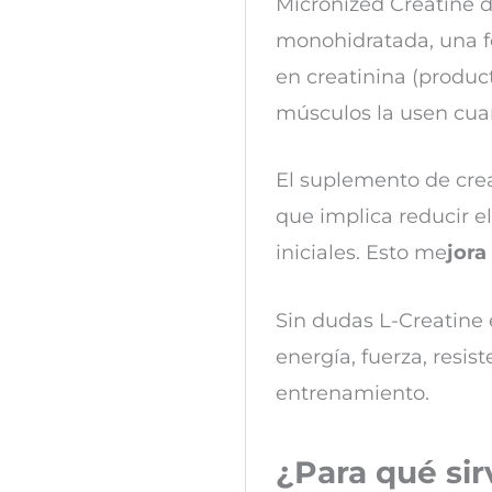
Micronized Creatine d
monohidratada, una fo
en creatinina (product
músculos la usen cua
El suplemento de cre
que implica reducir 
iniciales. Esto me
jora
Sin dudas L-Creatine
energía, fuerza, resis
entrenamiento.
¿Para qué si