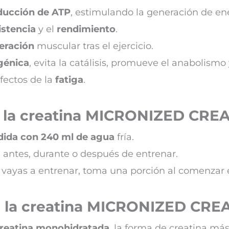
ducción de ATP
, estimulando la generación de en
istencia
y el
rendimiento
.
eración
muscular tras el ejercicio.
génica
, evita la catálisis, promueve el anabolismo
fectos de la
fatiga
.
 la creatina MICRONIZED CRE
ida con 240 ml de agua
fría.
antes, durante o después de entrenar.
 vayas a entrenar, toma una porción al comenzar e
e la creatina MICRONIZED CRE
creatina monohidratada
, la forma de creatina más