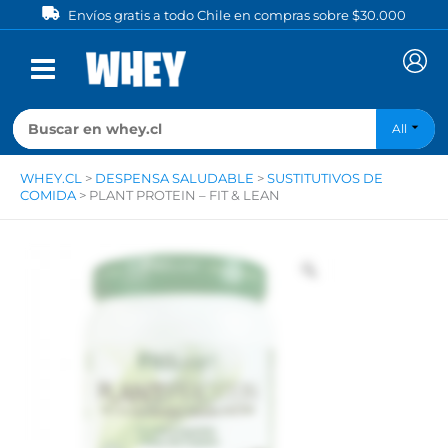
Ir
Envíos gratis a todo Chile en compras sobre $30.000
al
contenido
All
WHEY.CL
>
DESPENSA SALUDABLE
>
SUSTITUTIVOS DE
COMIDA
>
PLANT PROTEIN – FIT & LEAN