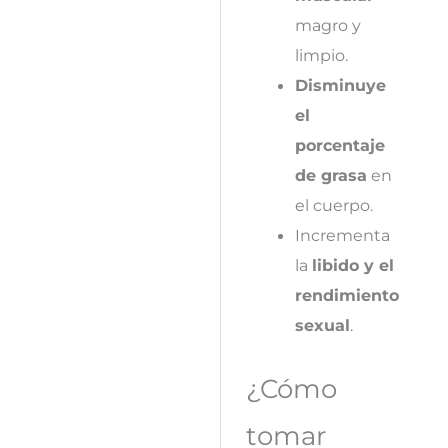
magro y
limpio.
Disminuye
el
porcentaje
de grasa
en
el cuerpo.
Incrementa
la
libido y el
rendimiento
sexual
.
¿Cómo
tomar