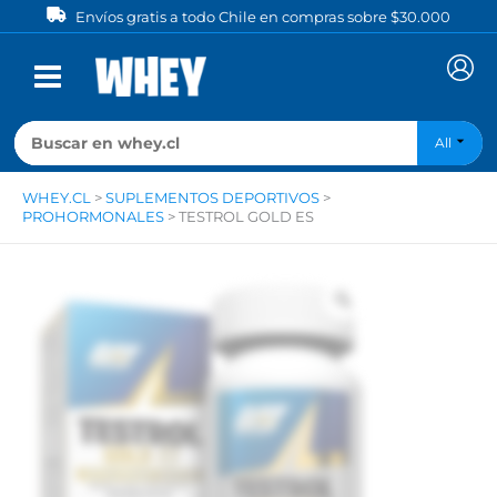
Ir
Envíos gratis a todo Chile en compras sobre $30.000
al
contenido
All
WHEY.CL
>
SUPLEMENTOS DEPORTIVOS
>
PROHORMONALES
>
TESTROL GOLD ES