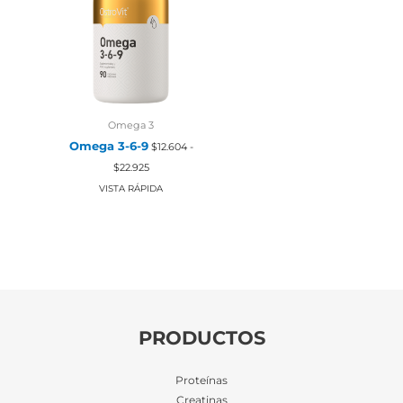
Omega 3
Omega 3-6-9
$
12.604
-
Rango
$
22.925
de
precios:
VISTA RÁPIDA
desde
$12.604
hasta
$22.925
PRODUCTOS
Proteínas
Creatinas