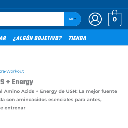
0
All
TAR
¿ALGÚN OBJETIVO?
TIENDA
ntra-Workout
S + Energy
l Amino Acids + Energy de USN: La mejor fuente
a con aminoácidos esenciales para antes,
e entrenar