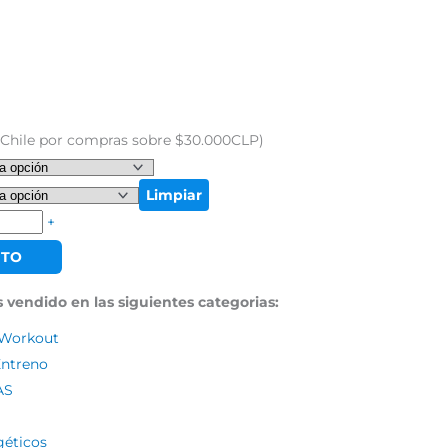
ecio
tual
o Chile por compras sobre $30.000CLP)
.191.
Limpiar
+
ITO
 vendido en las siguientes categorias:
-Workout
Entreno
AS
S
géticos