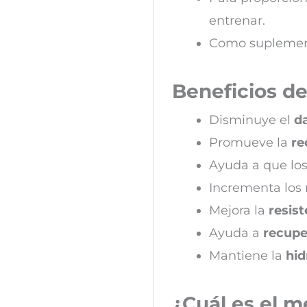
entrenar.
Como supleme
Beneficios de
Disminuye el
d
Promueve la
re
Ayuda a que lo
Incrementa los 
Mejora la
resist
Ayuda a
recupe
Mantiene la
hid
¿Cuál es el 