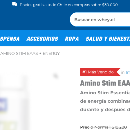
Envíos gratis a todo Chile en compras sobre $30.000
SPENSA
ACCESORIOS
ROPA
SALUD Y BIENES
>
AMINO STIM EAAS + ENERGY
#1 Más Vendido
in
I
Amino Stim EAA
Amino Stim Essentia
de energía combinad
durante y después d
$
18.288