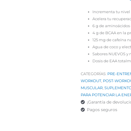
Incrementa tu nivel
Acelera tu recuperac
6 g de aminoácidos 
4 g de BCAA en la pr
125 mg de cafeína n
Agua de coco y elect
Sabores NUEVOS y m
Dosis de EAA totalm
CATEGORÍAS:
PRE-ENTRE
WORKOUT
,
POST-WORKO
MUSCULAR
,
SUPLEMENTO
PARA POTENCIAR LA ENE
¡Garantía de devoluci
Pagos seguros