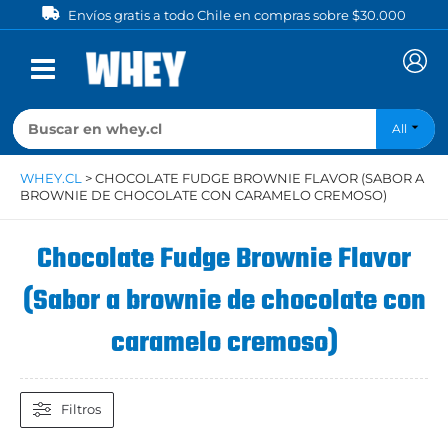
Ir
Envíos gratis a todo Chile en compras sobre $30.000
al
contenido
All
WHEY.CL
>
CHOCOLATE FUDGE BROWNIE FLAVOR (SABOR A
BROWNIE DE CHOCOLATE CON CARAMELO CREMOSO)
Chocolate Fudge Brownie Flavor
(Sabor a brownie de chocolate con
caramelo cremoso)
Filtros