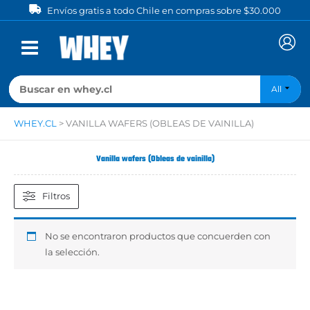
Ir
Envíos gratis a todo Chile en compras sobre $30.000
al
contenido
All
WHEY.CL
>
VANILLA WAFERS (OBLEAS DE VAINILLA)
Vanilla wafers (Obleas de vainilla)
Filtros
No se encontraron productos que concuerden con
la selección.