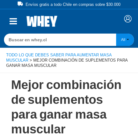
Ir
Envíos gratis a todo Chile en compras sobre $30.000
al
contenido
All
TODO LO QUE DEBES SABER PARA AUMENTAR MASA
MUSCULAR
>
MEJOR COMBINACIÓN DE SUPLEMENTOS PARA
GANAR MASA MUSCULAR
Mejor combinación
de suplementos
para ganar masa
muscular