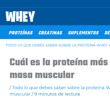
Ir
al
contenido
PROTEÍNAS
CREATINAS
SUPLEMENTOS
DE
TODO LO QUE DEBES SABER SOBRE LA PROTEÍNA WHEY
Cuál es la proteína más
masa muscular
/
Todo lo que debes saber sobre la proteína 
muscular
/
9 minutos de lectura