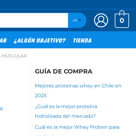
0
All
TAR
¿ALGÚN OBJETIVO?
TIENDA
A MUSCULAR
GUÍA DE COMPRA
Mejores proteínas whey en Chile en
2025
¿Cuál es la mejor proteína
sa
hidrolizada del mercado?
Cuál es la mejor Whey Protein para