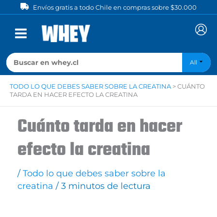
Ir
Envíos gratis a todo Chile en compras sobre $30.000
al
contenido
All
TODO LO QUE DEBES SABER SOBRE LA CREATINA
>
CUÁNTO
TARDA EN HACER EFECTO LA CREATINA
Cuánto tarda en hacer
efecto la creatina
/
Todo lo que debes saber sobre la
creatina
/
3 minutos de lectura